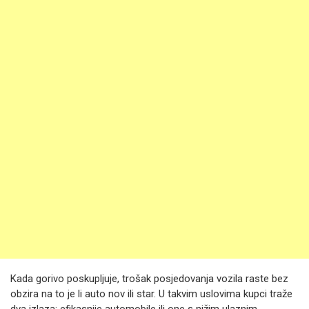
Kada gorivo poskupljuje, trošak posjedovanja vozila raste bez
obzira na to je li auto nov ili star. U takvim uslovima kupci traže