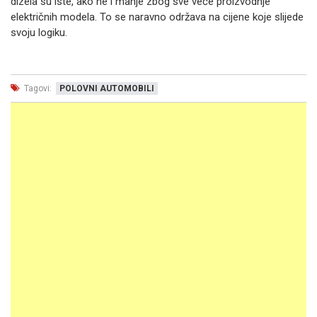
dizela su iste, ako ne i manje zbog sve veće proizvodnje
električnih modela. To se naravno održava na cijene koje slijede
svoju logiku.
Tagovi:
POLOVNI AUTOMOBILI