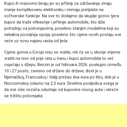
Kupci ih masovno biraju jer su jeftiniji za održavanje, imaju
manje komplikovanu elektroniku i nemaju pretplate na
softverske funkcije. Na sve to dodajmo da skuplje gorivo tjera
kupce da traže efikasnije i jeftinije automobile, što diže
potražnju za polovnjacima, posebno starijim modelima koji su
nekakva povoljnija opcija, posebno što cijene novih postaju sve
veće uz novu najavu rasta od ljeta.
Cijene goriva u Evropi nisu se vratile, niti će se u skorije vrijeme
vratiti na nivo od prije rata u Iranu i kupci automobila to već
osjećaju u džepu. Benzin je od februara 2026. poskupio između
10 i 27 posto, zavisno od države do države, dizel je u
Njemačkoj, Francuskoj i Italiji prešao dva eura po litru, dok je u
Nizozemskoj odavno na 2,5 eura. Direktna posljedica svega je
da sve više vozača odustaje od kupovine novog auta i okreće
se tržištu polovnjaka.