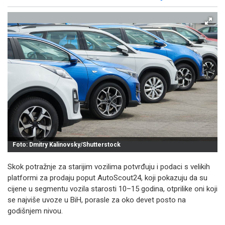
Facebook
X
Kopiraj link
Više
Foto: Dmitry Kalinovsky/Shutterstock
Skok potražnje za starijim vozilima potvrđuju i podaci s velikih
platformi za prodaju poput AutoScout24, koji pokazuju da su
cijene u segmentu vozila starosti 10–15 godina, otprilike oni koji
se najviše uvoze u BiH, porasle za oko devet posto na
godišnjem nivou.