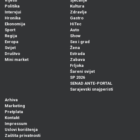
Vijesti
Sjećanje
Politika
Kultura
Intervjui
Zdravlje
Hronika
Gastro
Ekonomija
HiTec
Sport
Auto
Regija
Show
Evropa
Sex i grad
Svijet
Žena
Društvo
Estrada
Mini market
Zabava
Frljoka
Šareni svijet
SP 2026
SENAD ANTE-PORTAL
Sarajevski snajperisti
Arhiva
Marketing
Pretplata
Kontakt
Impressum
Uslovi korištenja
Zaštita privatnosti