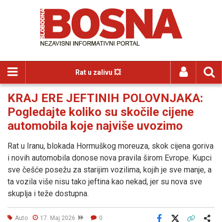
Rat u zalivu 💥
KRAJ ERE JEFTINIH POLOVNJAKA:
Pogledajte koliko su skočile cijene
automobila koje najviše uvozimo
Rat u Iranu, blokada Hormuškog moreuza, skok cijena goriva
i novih automobila donose nova pravila širom Evrope. Kupci
sve češće posežu za starijim vozilima, kojih je sve manje, a
ta vozila više nisu tako jeftina kao nekad, jer su nova sve
skuplja i teže dostupna.
Auto
17. Maj 2026
0