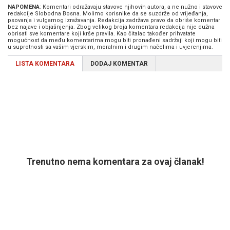
NAPOMENA
: Komentari odražavaju stavove njihovih autora, a ne nužno i stavove
redakcije Slobodna Bosna. Molimo korisnike da se suzdrže od vrijeđanja,
psovanja i vulgarnog izražavanja. Redakcija zadržava pravo da obriše komentar
bez najave i objašnjenja. Zbog velikog broja komentara redakcija nije dužna
obrisati sve komentare koji krše pravila. Kao čitalac također prihvatate
mogućnost da među komentarima mogu biti pronađeni sadržaji koji mogu biti
u suprotnosti sa vašim vjerskim, moralnim i drugim načelima i uvjerenjima.
LISTA KOMENTARA
DODAJ KOMENTAR
Trenutno nema komentara za ovaj članak!