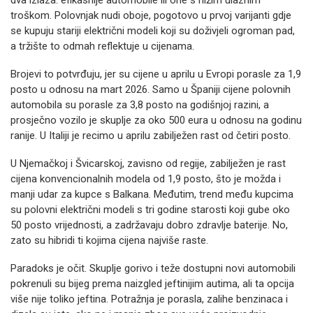
dva izlaza: efikasnije automobile ili one s nižim ulaznim
troškom. Polovnjak nudi oboje, pogotovo u prvoj varijanti gdje
se kupuju stariji električni modeli koji su doživjeli ogroman pad,
a tržište to odmah reflektuje u cijenama.
Brojevi to potvrđuju, jer su cijene u aprilu u Evropi porasle za 1,9
posto u odnosu na mart 2026. Samo u Španiji cijene polovnih
automobila su porasle za 3,8 posto na godišnjoj razini, a
prosječno vozilo je skuplje za oko 500 eura u odnosu na godinu
ranije. U Italiji je recimo u aprilu zabilježen rast od četiri posto.
U Njemačkoj i Švicarskoj, zavisno od regije, zabilježen je rast
cijena konvencionalnih modela od 1,9 posto, što je možda i
manji udar za kupce s Balkana. Međutim, trend među kupcima
su polovni električni modeli s tri godine starosti koji gube oko
50 posto vrijednosti, a zadržavaju dobro zdravlje baterije. No,
zato su hibridi ti kojima cijena najviše raste.
Paradoks je očit. Skuplje gorivo i teže dostupni novi automobili
pokrenuli su bijeg prema naizgled jeftinijim autima, ali ta opcija
više nije toliko jeftina. Potražnja je porasla, zalihe benzinaca i