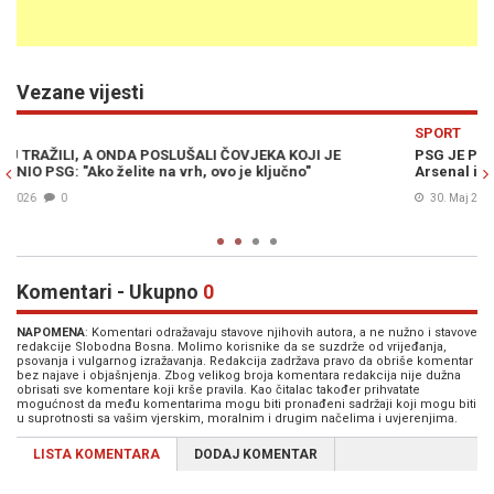
Vezane vijesti
Previous
N
SPORT
PSG JE PONOVO PRVAK EVROPE: Parižani nakon penala pobijedi
Arsenal i odbranili titulu
30. Maj 2026
0
Komentari - Ukupno
0
NAPOMENA
: Komentari odražavaju stavove njihovih autora, a ne nužno i stavove
redakcije Slobodna Bosna. Molimo korisnike da se suzdrže od vrijeđanja,
psovanja i vulgarnog izražavanja. Redakcija zadržava pravo da obriše komentar
bez najave i objašnjenja. Zbog velikog broja komentara redakcija nije dužna
obrisati sve komentare koji krše pravila. Kao čitalac također prihvatate
mogućnost da među komentarima mogu biti pronađeni sadržaji koji mogu biti
u suprotnosti sa vašim vjerskim, moralnim i drugim načelima i uvjerenjima.
LISTA KOMENTARA
DODAJ KOMENTAR