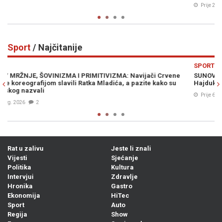
Prije 26 min
0
Sport
/ Najčitanije
Previous
N
SPORT
vene
SUNOVRAT NA TRAVNJAKU I NA TRIBINAMA: O transparentu n
 su
Hajdukovom stadionu još će se dugo govoriti...
Prije 6h
1
Rat u zalivu
Jeste li znali
Vijesti
Sjećanje
Politika
Kultura
Intervjui
Zdravlje
Hronika
Gastro
Ekonomija
HiTec
Sport
Auto
Regija
Show