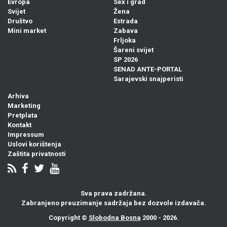
Evropa
Sex i grad
Svijet
Žena
Društvo
Estrada
Mini market
Zabava
Frljoka
Šareni svijet
SP 2026
SENAD ANTE-PORTAL
Sarajevski snajperisti
Arhiva
Marketing
Pretplata
Kontakt
Impressum
Uslovi korištenja
Zaštita privatnosti
Sva prava zadržana.
Zabranjeno preuzimanje sadržaja bez dozvole izdavača.
Copyright ©
Slobodna Bosna
2000 - 2026.