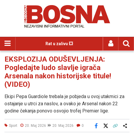
Rat u zalivu 💥
EKSPLOZIJA ODUŠEVLJENJA:
Pogledajte ludo slavlje igrača
Arsenala nakon historijske titule!
(VIDEO)
Ekipi Pepa Guardiole trebala je pobjeda u ovoj utakmici za
ostajanje u utrci za naslov, a ovako je Arsenal nakon 22
godine čekanja ponovo osvojio trofej Premier lige.
Sport
20. Maj 2026
20. Maj 2026
0
Facebook
X
Kopiraj link
Više