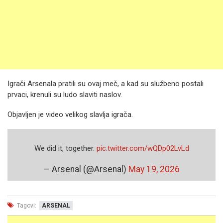
Igrači Arsenala pratili su ovaj meč, a kad su službeno postali
prvaci, krenuli su ludo slaviti naslov.
Objavljen je video velikog slavlja igrača.
We did it, together.
pic.twitter.com/wQDp02LvLd
— Arsenal (@Arsenal)
May 19, 2026
Tagovi:
ARSENAL