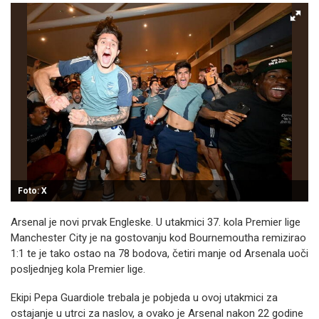
Foto: X
Arsenal je novi prvak Engleske. U utakmici 37. kola Premier lige
Manchester City je na gostovanju kod Bournemoutha remizirao
1:1 te je tako ostao na 78 bodova, četiri manje od Arsenala uoči
posljednjeg kola Premier lige.
Ekipi Pepa Guardiole trebala je pobjeda u ovoj utakmici za
ostajanje u utrci za naslov, a ovako je Arsenal nakon 22 godine