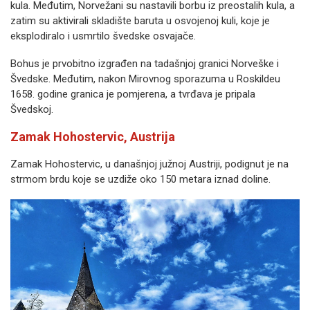
kula. Međutim, Norvežani su nastavili borbu iz preostalih kula, a
zatim su aktivirali skladište baruta u osvojenoj kuli, koje je
eksplodiralo i usmrtilo švedske osvajače.
Bohus je prvobitno izgrađen na tadašnjoj granici Norveške i
Švedske. Međutim, nakon Mirovnog sporazuma u Roskildeu
1658. godine granica je pomjerena, a tvrđava je pripala
Švedskoj.
Zamak Hohostervic, Austrija
Zamak Hohostervic, u današnjoj južnoj Austriji, podignut je na
strmom brdu koje se uzdiže oko 150 metara iznad doline.