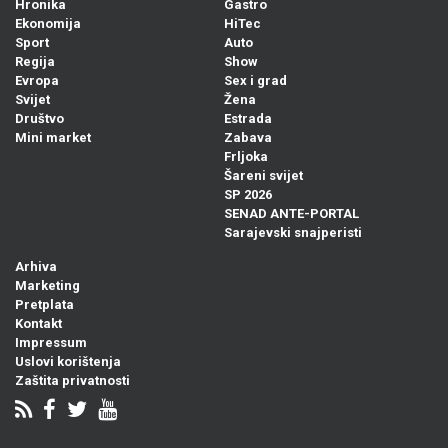
Hronika
Gastro
Ekonomija
HiTec
Sport
Auto
Regija
Show
Evropa
Sex i grad
Svijet
Žena
Društvo
Estrada
Mini market
Zabava
Frljoka
Šareni svijet
SP 2026
SENAD ANTE-PORTAL
Sarajevski snajperisti
Arhiva
Marketing
Pretplata
Kontakt
Impressum
Uslovi korištenja
Zaštita privatnosti