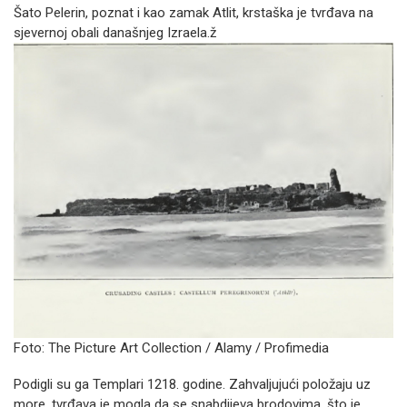
Šato Pelerin, poznat i kao zamak Atlit, krstaška je tvrđava na
sjevernoj obali današnjeg Izraela.ž
Foto: The Picture Art Collection / Alamy / Profimedia
Podigli su ga Templari 1218. godine. Zahvaljujući položaju uz
more, tvrđava je mogla da se snabdijeva brodovima, što je