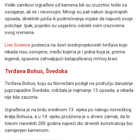
Veliki zamkovi izgrađeni od kamena bili su izuzetno teški za
osvajanje, ali ne i neosvojivi. Mnogi su pali nakon dugotrajnih
opsada, direktnih juriša ili podmićivanja vojske da napusti svoje
položaje. Ipak, pojedini su uspješno odoleli svim izazovima
svog vremena.
Live Sceince
podseća na šest srednjovjekovnih tvrđava koje
nikada nisu osvojene, među kojima je i jedna koja je, prema
legendi, spasena zahvaljujući katapultiranoj mrtvoj kravi.
Tvrđava Bohus, Švedska
Tvrđava Bohus, koju su Norvežani podigli na području današnje
jugozapadne Švedske, izdržala je najmanje 13 opsada, a nikada
nije bila zauzeta.
Izgrađena je na brdu sredinom 13. vijeka po nalogu norveškog
kralja Bohusa, a u 14. vijeku proširena je u drveni zamak, da bi
tokom narednih 200 godina najveći dio drvenih konstrukcija bio
zamijenjen kamenom.