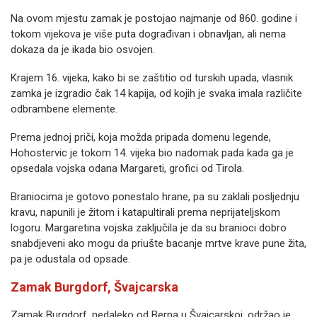
Na ovom mjestu zamak je postojao najmanje od 860. godine i
tokom vijekova je više puta dograđivan i obnavljan, ali nema
dokaza da je ikada bio osvojen.
Krajem 16. vijeka, kako bi se zaštitio od turskih upada, vlasnik
zamka je izgradio čak 14 kapija, od kojih je svaka imala različite
odbrambene elemente.
Prema jednoj priči, koja možda pripada domenu legende,
Hohostervic je tokom 14. vijeka bio nadomak pada kada ga je
opsedala vojska odana Margareti, grofici od Tirola.
Braniocima je gotovo ponestalo hrane, pa su zaklali posljednju
kravu, napunili je žitom i katapultirali prema neprijateljskom
logoru. Margaretina vojska zaključila je da su branioci dobro
snabdjeveni ako mogu da priušte bacanje mrtve krave pune žita,
pa je odustala od opsade.
Zamak Burgdorf, Švajcarska
Zamak Burgdorf, nedaleko od Berna u Švajcarskoj, održao je