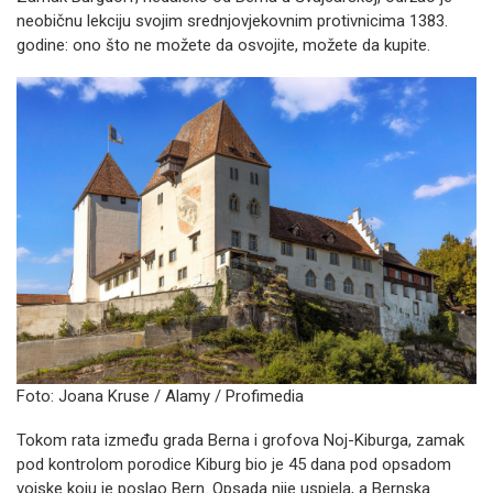
neobičnu lekciju svojim srednjovjekovnim protivnicima 1383.
godine: ono što ne možete da osvojite, možete da kupite.
Foto: Joana Kruse / Alamy / Profimedia
Tokom rata između grada Berna i grofova Noj-Kiburga, zamak
pod kontrolom porodice Kiburg bio je 45 dana pod opsadom
vojske koju je poslao Bern. Opsada nije uspjela, a Bernska