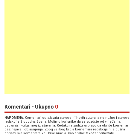
Komentari - Ukupno
0
NAPOMENA
: Komentari odražavaju stavove njihovih autora, a ne nužno i stavove
redakcije Slobodna Bosna. Molimo korisnike da se suzdrže od vrijeđanja,
psovanja i vulgarnog izražavanja. Redakcija zadržava pravo da obriše komentar
bez najave i objašnjenja. Zbog velikog broja komentara redakcija nije dužna
obrisati sve komentare koji krše pravila. Kao čitalac također prihvatate