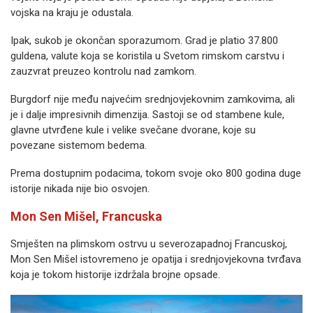
vojska na kraju je odustala.
Ipak, sukob je okončan sporazumom. Grad je platio 37.800
guldena, valute koja se koristila u Svetom rimskom carstvu i
zauzvrat preuzeo kontrolu nad zamkom.
Burgdorf nije među najvećim srednjovjekovnim zamkovima, ali
je i dalje impresivnih dimenzija. Sastoji se od stambene kule,
glavne utvrđene kule i velike svečane dvorane, koje su
povezane sistemom bedema.
Prema dostupnim podacima, tokom svoje oko 800 godina duge
istorije nikada nije bio osvojen.
Mon Sen Mišel, Francuska
Smješten na plimskom ostrvu u severozapadnoj Francuskoj,
Mon Sen Mišel istovremeno je opatija i srednjovjekovna tvrđava
koja je tokom historije izdržala brojne opsade.