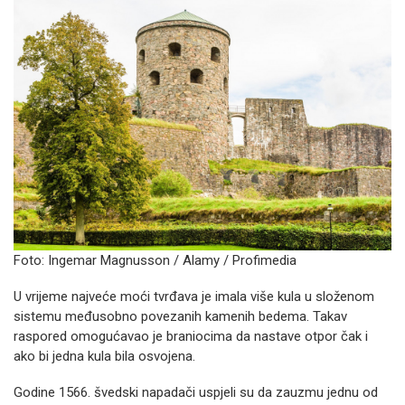
Foto: Ingemar Magnusson / Alamy / Profimedia
U vrijeme najveće moći tvrđava je imala više kula u složenom
sistemu međusobno povezanih kamenih bedema. Takav
raspored omogućavao je braniocima da nastave otpor čak i
ako bi jedna kula bila osvojena.
Godine 1566. švedski napadači uspjeli su da zauzmu jednu od