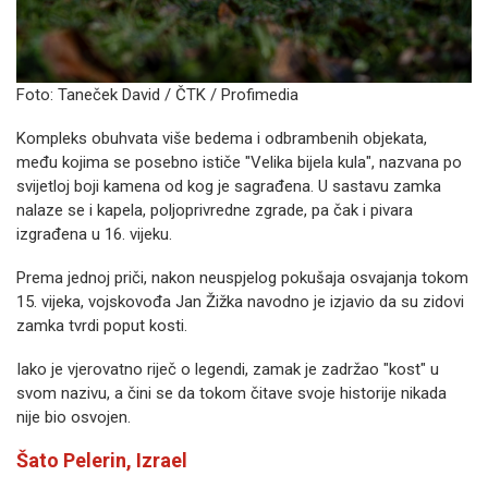
Foto: Taneček David / ČTK / Profimedia
Kompleks obuhvata više bedema i odbrambenih objekata,
među kojima se posebno ističe "Velika bijela kula", nazvana po
svijetloj boji kamena od kog je sagrađena. U sastavu zamka
nalaze se i kapela, poljoprivredne zgrade, pa čak i pivara
izgrađena u 16. vijeku.
Prema jednoj priči, nakon neuspjelog pokušaja osvajanja tokom
15. vijeka, vojskovođa Jan Žižka navodno je izjavio da su zidovi
zamka tvrdi poput kosti.
Iako je vjerovatno riječ o legendi, zamak je zadržao "kost" u
svom nazivu, a čini se da tokom čitave svoje historije nikada
nije bio osvojen.
Šato Pelerin, Izrael