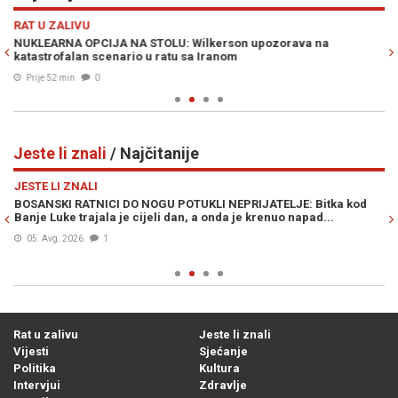
Previous
N
RAT U ZALIVU
S
NUKLEARNA OPCIJA NA STOLU: Wilkerson upozorava na
HA
katastrofalan scenario u ratu sa Iranom
po
Prije 52 min
0
Jeste li znali
/ Najčitanije
Previous
N
JESTE LI ZNALI
JE
BOSANSKI RATNICI DO NOGU POTUKLI NEPRIJATELJE: Bitka kod
ZL
Banje Luke trajala je cijeli dan, a onda je krenuo napad...
od
05. Avg. 2026
1
Rat u zalivu
Jeste li znali
Vijesti
Sjećanje
Politika
Kultura
Intervjui
Zdravlje