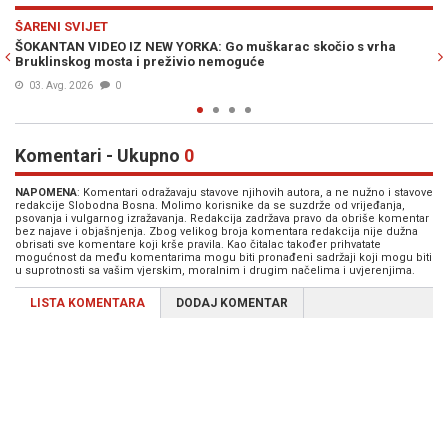
Previous
N
SHOW
rha
"NE DOBIVATE NAJBOLJE OD MENE": Jon Bon Jovi iznenada
prekinuo koncert u New Yorku, nije se osjećao dobro
24. Jul. 2026
0
Komentari - Ukupno
0
NAPOMENA
: Komentari odražavaju stavove njihovih autora, a ne nužno i stavove
redakcije Slobodna Bosna. Molimo korisnike da se suzdrže od vrijeđanja,
psovanja i vulgarnog izražavanja. Redakcija zadržava pravo da obriše komentar
bez najave i objašnjenja. Zbog velikog broja komentara redakcija nije dužna
obrisati sve komentare koji krše pravila. Kao čitalac također prihvatate
mogućnost da među komentarima mogu biti pronađeni sadržaji koji mogu biti
u suprotnosti sa vašim vjerskim, moralnim i drugim načelima i uvjerenjima.
LISTA KOMENTARA
DODAJ KOMENTAR