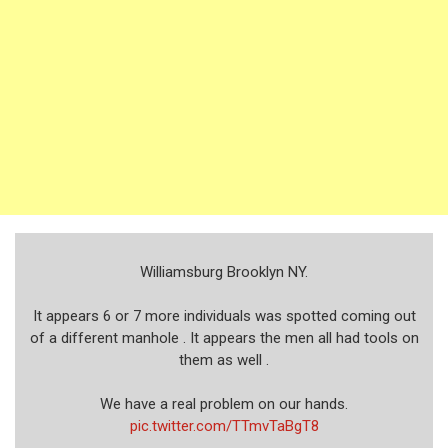
Williamsburg Brooklyn NY.
It appears 6 or 7 more individuals was spotted coming out
of a different manhole . It appears the men all had tools on
them as well .
We have a real problem on our hands.
pic.twitter.com/TTmvTaBgT8