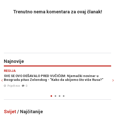
Trenutno nema komentara za ovaj članak!
Najnovije
Previous
N
REGIJA
vinar u
HILL PROGOVORIO O TAJNOJ SARADNJI VUČIĆA I ZELE
više Rusa?"
"Srbija je slala municiju u Ukrajinu, sada se u igri drono
proizvodnju finansirati..."
Prije 17 min
0
Svijet
/ Najčitanije