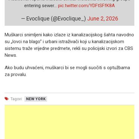
entering sewer…
pic.twitter.com/YDFtSFfK8A
— Evoclique (@Evoclique_)
June 2, 2026
Muškarci snimljeni kako izlaze iz kanalizacijskog šahta navodno
su „lovci na blago“ i urbani istraživači koji u kanalizacijskom
sistemu traže vrijedne predmete, rekli su policijski izvori za CBS
News.
Ako budu uhvaćeni, muškarci bi se mogli suočiti s optužbama
za provalu.
Tagovi:
NEW YORK