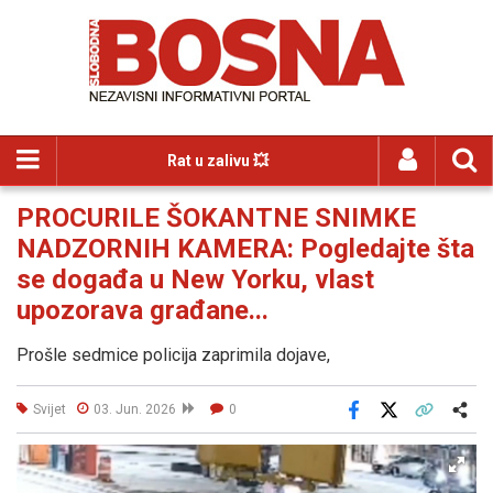
Rat u zalivu 💥
PROCURILE ŠOKANTNE SNIMKE
NADZORNIH KAMERA: Pogledajte šta
se događa u New Yorku, vlast
upozorava građane...
Prošle sedmice policija zaprimila dojave,
Svijet
03. Jun. 2026
0
Facebook
X
Kopiraj link
Više