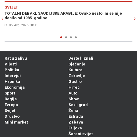
Previous
N
SVIJET
im se nije
IZRAEL ZABRINUT ZBOG POBJEDE EL-SAYEDA: "Ovo je g
Mamdanija!"
06. Avg. 2026
0
Rat u zalivu
Jeste li znali
Vijesti
Sjećanje
Politika
Kultura
Intervjui
Zdravlje
Hronika
Gastro
Ekonomija
HiTec
Sport
Auto
Regija
Show
Evropa
Sex i grad
Svijet
Žena
Društvo
Estrada
Mini market
Zabava
Frljoka
Šareni svijet