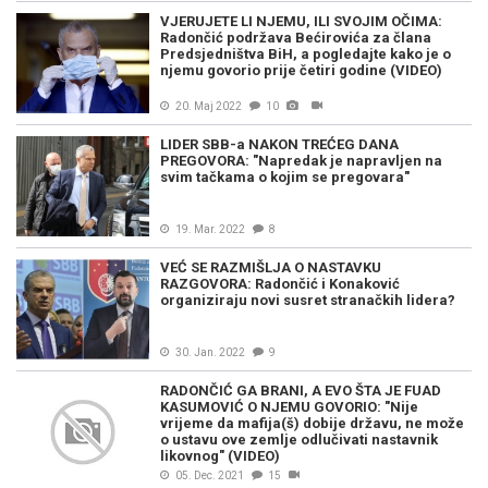
VJERUJETE LI NJEMU, ILI SVOJIM OČIMA:
Radončić podržava Bećirovića za člana
Predsjedništva BiH, a pogledajte kako je o
njemu govorio prije četiri godine (VIDEO)
20. Maj 2022
10
LIDER SBB-a NAKON TREĆEG DANA
PREGOVORA: "Napredak je napravljen na
svim tačkama o kojim se pregovara"
19. Mar. 2022
8
VEĆ SE RAZMIŠLJA O NASTAVKU
RAZGOVORA: Radončić i Konaković
organiziraju novi susret stranačkih lidera?
30. Jan. 2022
9
RADONČIĆ GA BRANI, A EVO ŠTA JE FUAD
KASUMOVIĆ O NJEMU GOVORIO: "Nije
vrijeme da mafija(š) dobije državu, ne može
o ustavu ove zemlje odlučivati nastavnik
likovnog" (VIDEO)
05. Dec. 2021
15