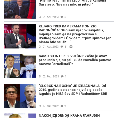
"Nismo reagirali na izbor Vlade Kantona
Sarajevo. Nije nas niko ni pitao!"
04. Apr. 2023
5
KLJAKO PRED KAMERAMA PONIZIO
RADONČIĆA: "Bio sam njegov savjetnik,
mijenjao sam ga na pregovorima s
Izetbegovićem i Čovićem, trpim spinove jer
nisam htio srušiti…“
01. Apr. 2023
11
SAMO SU INTERESI VJEČNI: Zašto je Avaz
propustio sjajnu priliku da Novalića ponovo
nazove "crnolistaš"?
02. Feb. 2023
1
"SLOBODNA BOSNA" JE IZRAČUNALA: Od
2010. godine do danas najviše glasača
izgubio je Nikšićev SDP i Radončićev SBB!
17. Okt. 2022
9
NAKON IZBORNOG KRAHA FAHRUDIN