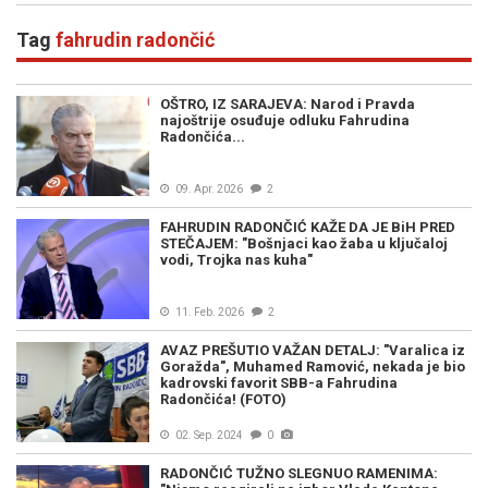
Tag
fahrudin radončić
OŠTRO, IZ SARAJEVA: Narod i Pravda
najoštrije osuđuje odluku Fahrudina
Radončića...
09. Apr. 2026
2
FAHRUDIN RADONČIĆ KAŽE DA JE BiH PRED
STEČAJEM: "Bošnjaci kao žaba u ključaloj
vodi, Trojka nas kuha"
11. Feb. 2026
2
AVAZ PREŠUTIO VAŽAN DETALJ: "Varalica iz
Goražda", Muhamed Ramović, nekada je bio
kadrovski favorit SBB-a Fahrudina
Radončića! (FOTO)
02. Sep. 2024
0
RADONČIĆ TUŽNO SLEGNUO RAMENIMA: