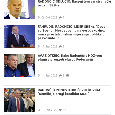
RADONČIĆ ODLUČIO: Raspušteni svi stranački
organi SBB-a
06. Okt. 2022
7
FAHRUDIN RADONČIĆ, LIDER SBB-a: "Doveli
su Bosnu i Hercegovinu na evropsko dno,
mora prestati praksa miješanja politike u
pravosuđe..."
17. Sep. 2022
3
AVAZ OTKRIO: Kako Radončić s HDZ-om
planira preuzeti vlast u Federaciji
14. Sep. 2022
9
RADONČIĆ PONOVO ODUŠEVIO ČOVIĆA:
"Komšić je drugi kandidat SDA!"
11. Sep. 2022
87