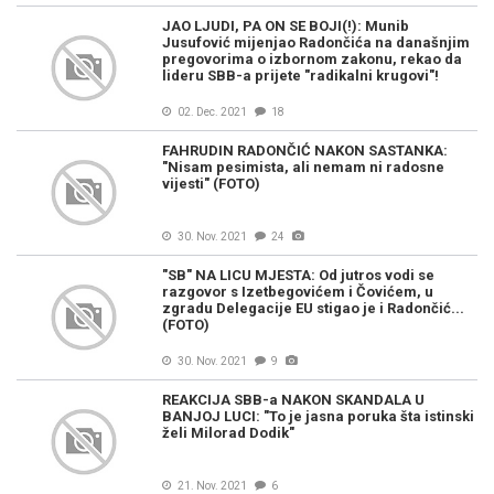
JAO LJUDI, PA ON SE BOJI(!): Munib
Jusufović mijenjao Radončića na današnjim
pregovorima o izbornom zakonu, rekao da
lideru SBB-a prijete "radikalni krugovi"!
02. Dec. 2021
18
FAHRUDIN RADONČIĆ NAKON SASTANKA:
"Nisam pesimista, ali nemam ni radosne
vijesti" (FOTO)
30. Nov. 2021
24
"SB" NA LICU MJESTA: Od jutros vodi se
razgovor s Izetbegovićem i Čovićem, u
zgradu Delegacije EU stigao je i Radončić...
(FOTO)
30. Nov. 2021
9
REAKCIJA SBB-a NAKON SKANDALA U
BANJOJ LUCI: "To je jasna poruka šta istinski
želi Milorad Dodik"
21. Nov. 2021
6