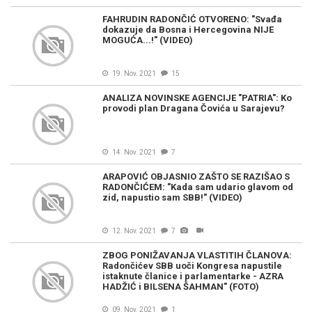
FAHRUDIN RADONČIĆ OTVORENO: "Svađa
dokazuje da Bosna i Hercegovina NIJE
MOGUĆA...!" (VIDEO)
19. Nov. 2021
15
ANALIZA NOVINSKE AGENCIJE "PATRIA": Ko
provodi plan Dragana Čovića u Sarajevu?
14. Nov. 2021
7
ARAPOVIĆ OBJASNIO ZAŠTO SE RAZIŠAO S
RADONČIĆEM: "Kada sam udario glavom od
zid, napustio sam SBB!" (VIDEO)
12. Nov. 2021
7
ZBOG PONIŽAVANJA VLASTITIH ČLANOVA:
Radončićev SBB uoči Kongresa napustile
istaknute članice i parlamentarke - AZRA
HADŽIĆ i BILSENA ŠAHMAN" (FOTO)
09. Nov. 2021
1