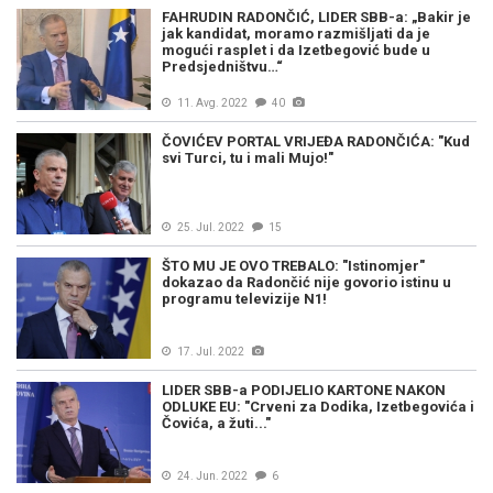
FAHRUDIN RADONČIĆ, LIDER SBB-a: „Bakir je
jak kandidat, moramo razmišljati da je
mogući rasplet i da Izetbegović bude u
Predsjedništvu…“
11. Avg. 2022
40
ČOVIĆEV PORTAL VRIJEĐA RADONČIĆA: "Kud
svi Turci, tu i mali Mujo!"
25. Jul. 2022
15
ŠTO MU JE OVO TREBALO: "Istinomjer"
dokazao da Radončić nije govorio istinu u
programu televizije N1!
17. Jul. 2022
LIDER SBB-a PODIJELIO KARTONE NAKON
ODLUKE EU: "Crveni za Dodika, Izetbegovića i
Čovića, a žuti..."
24. Jun. 2022
6