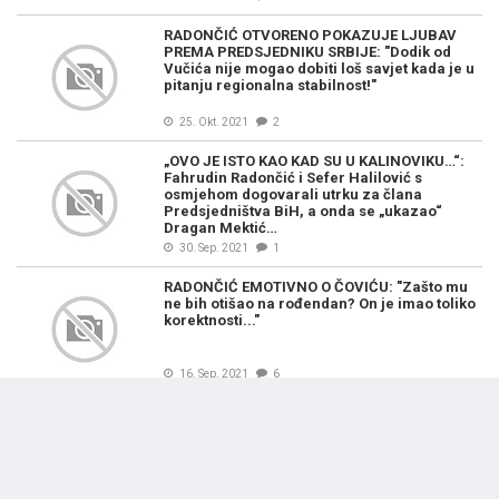
RADONČIĆ OTVORENO POKAZUJE LJUBAV
PREMA PREDSJEDNIKU SRBIJE: "Dodik od
Vučića nije mogao dobiti loš savjet kada je u
pitanju regionalna stabilnost!"
25. Okt. 2021
2
„OVO JE ISTO KAO KAD SU U KALINOVIKU…“:
Fahrudin Radončić i Sefer Halilović s
osmjehom dogovarali utrku za člana
Predsjedništva BiH, a onda se „ukazao“
Dragan Mektić…
30. Sep. 2021
1
RADONČIĆ EMOTIVNO O ČOVIĆU: "Zašto mu
ne bih otišao na rođendan? On je imao toliko
korektnosti..."
16. Sep. 2021
6
PONOVO OKRŠAJ: Fahrudin Radončić tuži
Dragana Mektića, zasmetao mu komentar...