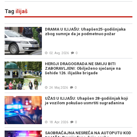
institucijama BiH
Tag
ilijaš
DRAMA U ILIJAŠU: Uhapšen25-godišnjaka
zbog sumnje da je podmetnuo požar
02. Avg. 2026
0
HEROJI DRAGOGRADA NE SMIJU BITI
ZABORAVLJENI: Obilježeno sjećanje na
šehide 126. ilijaške brigade
24. Maj 2026
0
UŽAS U ILIJAŠU: Uhapšen 28-godišnjak koji
je vozilom pokušao usmrtiti sugrađanina
18. Apr. 2026
0
SAOBRAĆAJNA NESREĆA NA AUTOPUTU KOD