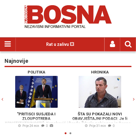
Rat u zalivu 💥
Najnovije
Previous
N
POLITIKA
HRONIKA
"PRITISCI SUSJEDA I
ŠTA SU POKAZALI NOVI
ZLOUPOTREBA
OBAVJEŠTAJNI PODACI: Je li
KONSTITUTIVNOSTI": Konaković i
Đorđe Ždrale pobjegao iz Bosne
Prije 24 min
0
Prije 31 min
0
Mehmedović poslali oštre
i Hercegovine?
poruke o zastupljenosti u