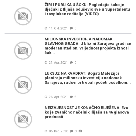
ŽIRI I PUBLIKA U ŠOKU: Pogledajte kako je
dječak iz Ilijaša oduševio sve u Supertalentu
i rasplakao roditelje (VIDEO)
11. Okt. 2021
0
MILIONSKA INVESTICIJA NADOMAK
GLAVNOG GRADA: U blizini Sarajeva gradi se
moderan stadion, vrijednost projekta iznosi
čak...
27. Apr. 2021
0
LUKSUZ NA KVADRAT: Bogati Malezijci
planiraju milionsku investiciju nadomak
Sarajeva, radovi bi trebali početi početkom...
26. Apr. 2021
2
NEIZVJESNOST JE KONAČNO RIJEŠENA: Evo
ko je zvanično načelnik Ilijaša sa 46 glasova
prednosti
06. Dec. 2020
0