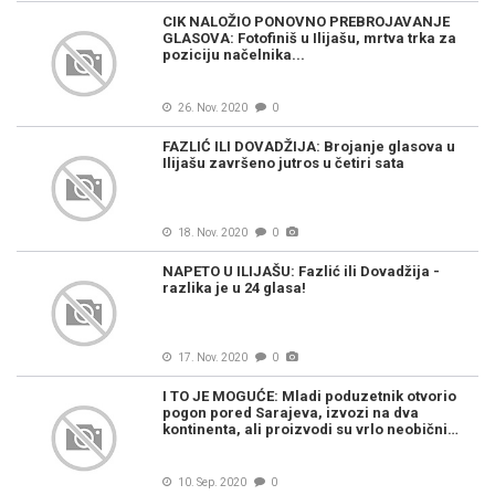
CIK NALOŽIO PONOVNO PREBROJAVANJE
GLASOVA: Fotofiniš u Ilijašu, mrtva trka za
poziciju načelnika...
26. Nov. 2020
0
FAZLIĆ ILI DOVADŽIJA: Brojanje glasova u
Ilijašu završeno jutros u četiri sata
18. Nov. 2020
0
NAPETO U ILIJAŠU: Fazlić ili Dovadžija -
razlika je u 24 glasa!
17. Nov. 2020
0
I TO JE MOGUĆE: Mladi poduzetnik otvorio
pogon pored Sarajeva, izvozi na dva
kontinenta, ali proizvodi su vrlo neobični…
10. Sep. 2020
0