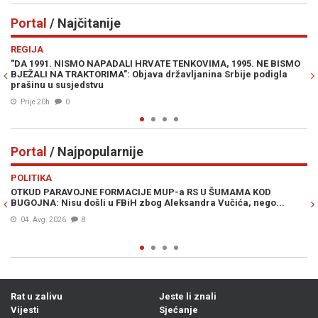
Portal
/ Najčitanije
Previous
N
REGIJA
PO
"DA 1991. NISMO NAPADALI HRVATE TENKOVIMA, 1995. NE BISMO
ŽE
BJEŽALI NA TRAKTORIMA": Objava državljanina Srbije podigla
"O
prašinu u susjedstvu
Prije 20h
0
Portal
/ Najpopularnije
Previous
N
POLITIKA
VI
OTKUD PARAVOJNE FORMACIJE MUP-a RS U ŠUMAMA KOD
OT
BUGOJNA: Nisu došli u FBiH zbog Aleksandra Vučića, nego...
po
Bi
04. Avg. 2026
8
Rat u zalivu
Jeste li znali
Vijesti
Sjećanje