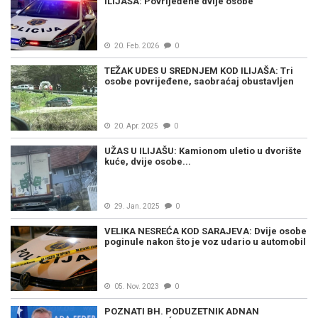
ILIJAŠA: Povrijeđene dvije osobe
20. Feb. 2026
0
TEŽAK UDES U SREDNJEM KOD ILIJAŠA: Tri
osobe povrijeđene, saobraćaj obustavljen
20. Apr. 2025
0
UŽAS U ILIJAŠU: Kamionom uletio u dvorište
kuće, dvije osobe...
29. Jan. 2025
0
VELIKA NESREĆA KOD SARAJEVA: Dvije osobe
poginule nakon što je voz udario u automobil
05. Nov. 2023
0
POZNATI BH. PODUZETNIK ADNAN