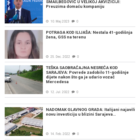
SMAILBEGOVIĆ U VELIKOJ AKVIZICIJI:
Preuzima domaću kompaniju
10. Maj 2023
0
POTRAGA KOD ILIJAŠA: Nestala 41-godišnja
žena, GSS na terenu
25. Dec. 2022
0
TEŠKA SAOBRAĆAJNA NESREĆA KOD
SARAJEVA: Povrede zadobilo 11-godišnje
dijete nakon što ga je udario vozač
Mercedesa
12. Jul. 2022
0
NADOMAK GLAVNOG GRADA: Italijani najavili
novu investiciju u blizini Sarajeva…
14. Feb. 2022
0