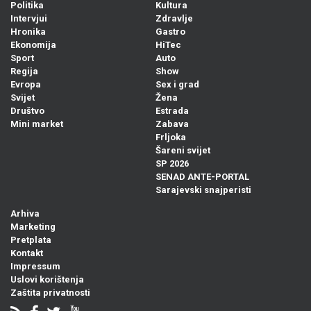
Politika
Kultura
Intervjui
Zdravlje
Hronika
Gastro
Ekonomija
HiTec
Sport
Auto
Regija
Show
Evropa
Sex i grad
Svijet
Žena
Društvo
Estrada
Mini market
Zabava
Frljoka
Šareni svijet
SP 2026
SENAD ANTE-PORTAL
Sarajevski snajperisti
Arhiva
Marketing
Pretplata
Kontakt
Impressum
Uslovi korištenja
Zaštita privatnosti