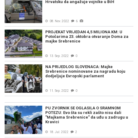
Hrvatsku da angažuje vojnike u BiH
08. Nov. 2022
6
PROJEKAT VRIJEDAN 4,5 MILIONA KM: U
Potočarima 23. oktobra otvaranje Doma za
majke Srebrenice
13. Sep. 2022
0
NA PRIJEDLOG SLOVENACA: Majke
Srebrenice nominovane za nagradu koju
dodjeljuje Evropski parlament
11. Sep. 2022
0
PU ZVORNIK SE OGLASILA O SRAMNOM
POTEZU: Evo šta su rekli zašto nisu dali
"Majkama Srebrenice" da uđu u zadrugu u
Kravici
18. Jul. 2022
2