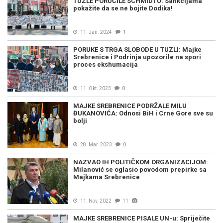
TUZLE PORUČILE SCHMIDTU: Sankcijama
pokažite da se ne bojite Dodika!
11. Jan. 2024
1
PORUKE S TRGA SLOBODE U TUZLI: Majke
Srebrenice i Podrinja upozorile na spori
proces ekshumacija
11. Okt. 2023
0
MAJKE SREBRENICE PODRŽALE MILU
ĐUKANOVIĆA: Odnosi BiH i Crne Gore sve su
bolji
28. Mar. 2023
0
NAZVAO IH POLITIČKOM ORGANIZACIJOM:
Milanović se oglasio povodom prepirke sa
Majkama Srebrenice
11. Nov. 2022
11
MAJKE SREBRENICE PISALE UN-u: Spriječite