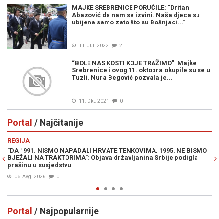
MAJKE SREBRENICE PORUČILE: "Dritan
Abazović da nam se izvini. Naša djeca su
ubijena samo zato što su Bošnjaci..."
11. Jul. 2022
2
“BOLE NAS KOSTI KOJE TRAŽIMO”: Majke
Srebrenice i ovog 11. oktobra okupile su se u
Tuzli, Nura Begović pozvala je...
11. Okt. 2021
0
Portal
/ Najčitanije
Previous
N
REGIJA
IN
"DA 1991. NISMO NAPADALI HRVATE TENKOVIMA, 1995. NE BISMO
PR
BJEŽALI NA TRAKTORIMA": Objava državljanina Srbije podigla
Lu
prašinu u susjedstvu
Mi
06. Avg. 2026
0
Portal
/ Najpopularnije