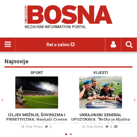
Rat u zalivu 💥
Najnovije
Previous
N
SPORT
VIJESTI
IZLJEV MRŽNJE, ŠOVINIZMA I
UKRAJINSKI GENERAL
PRIMITIVIZMA: Navijači Crvene
UPOZORAVA: "Brčko je ključna
zvezde koreografijom slavili
tačka. Ukoliko RS odluči zauzeti
Prije 19 min
0
Prije 30 min
0
Ratka Mladića, a pazite kako su
koridor, NATO-a će morati
Zelenskog nazvali
povući snage sa Baltika"