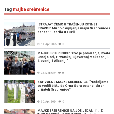
Tag
majke srebrenice
ISTRAJAT ĆEMO U TRAŽENJU ISTINE I
PRAVDE: Mirno okupljanje majki Srebrenice i
danas 11. aprila u Tuzli
11. Apr. 2025
0
MAJKE SREBRENICE: "Ovo je pomirenje, hvala
Crnoj Gori, Hrvatskoj, Sjevernoj Makedoniji,
Sloveniji i Albaniji"
23. Maj 2024
0
ZAHVALNE MAJKE SREBRENICE: "Nedeljama
su vodili bitku da Crna Gora ostane iskreni
prijatelj Srebrenice"
30. Apr. 2024
0
MAJKE SREBRENICE NA JOŠ JEDAN 11. IZ