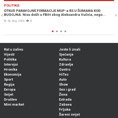
Previous
N
POLITIKA
VI
OTKUD PARAVOJNE FORMACIJE MUP-a RS U ŠUMAMA KOD
OT
BUGOJNA: Nisu došli u FBiH zbog Aleksandra Vučića, nego...
po
Bi
04. Avg. 2026
8
Rat u zalivu
Jeste li znali
Vijesti
Sjećanje
Politika
Kultura
Intervjui
Zdravlje
Hronika
Gastro
Ekonomija
HiTec
Sport
Auto
Regija
Show
Evropa
Sex i grad
Svijet
Žena
Društvo
Estrada
Mini market
Zabava
Frljoka
Šareni svijet