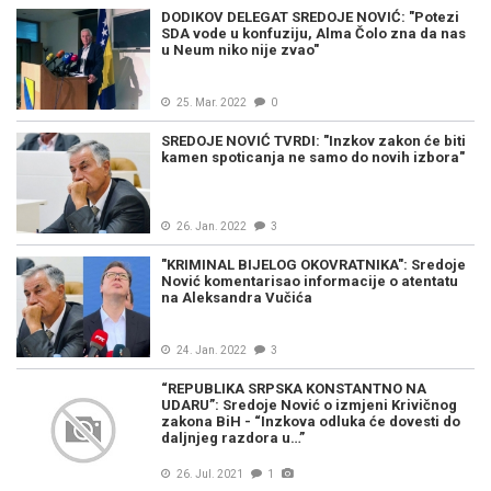
DODIKOV DELEGAT SREDOJE NOVIĆ: "Potezi
SDA vode u konfuziju, Alma Čolo zna da nas
u Neum niko nije zvao"
25. Mar. 2022
0
SREDOJE NOVIĆ TVRDI: "Inzkov zakon će biti
kamen spoticanja ne samo do novih izbora"
26. Jan. 2022
3
"KRIMINAL BIJELOG OKOVRATNIKA": Sredoje
Nović komentarisao informacije o atentatu
na Aleksandra Vučića
24. Jan. 2022
3
“REPUBLIKA SRPSKA KONSTANTNO NA
UDARU”: Sredoje Nović o izmjeni Krivičnog
zakona BiH - “Inzkova odluka će dovesti do
daljnjeg razdora u…”
26. Jul. 2021
1