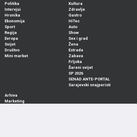
Politika
Kultura
Intervjui
Zdravlje
Hronika
Gastro
Ekonomija
HiTec
Sport
Auto
Regija
Show
Evropa
Sex i grad
Svijet
Žena
Društvo
Estrada
Mini market
Zabava
Frljoka
Šareni svijet
SP 2026
SENAD ANTE-PORTAL
Sarajevski snajperisti
Arhiva
Marketing
Pretplata
Kontakt
Impressum
Uslovi korištenja
Zaštita privatnosti