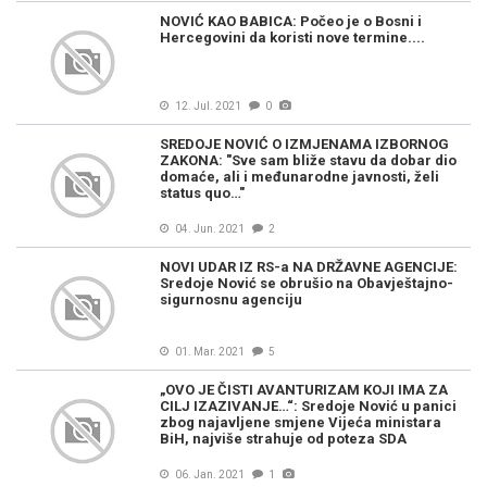
NOVIĆ KAO BABICA: Počeo je o Bosni i
Hercegovini da koristi nove termine....
12. Jul. 2021
0
SREDOJE NOVIĆ O IZMJENAMA IZBORNOG
ZAKONA: "Sve sam bliže stavu da dobar dio
domaće, ali i međunarodne javnosti, želi
status quo…"
04. Jun. 2021
2
NOVI UDAR IZ RS-a NA DRŽAVNE AGENCIJE:
Sredoje Nović se obrušio na Obavještajno-
sigurnosnu agenciju
01. Mar. 2021
5
„OVO JE ČISTI AVANTURIZAM KOJI IMA ZA
CILJ IZAZIVANJE…“: Sredoje Nović u panici
zbog najavljene smjene Vijeća ministara
BiH, najviše strahuje od poteza SDA
06. Jan. 2021
1