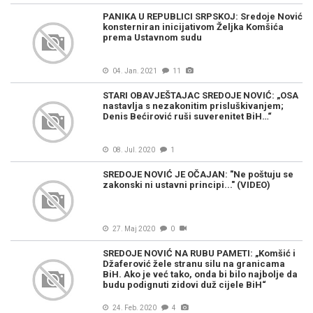
PANIKA U REPUBLICI SRPSKOJ: Sredoje Nović
konsterniran inicijativom Željka Komšića
prema Ustavnom sudu
04. Jan. 2021
11
STARI OBAVJEŠTAJAC SREDOJE NOVIĆ: „OSA
nastavlja s nezakonitim prisluškivanjem;
Denis Bećirović ruši suverenitet BiH…“
08. Jul. 2020
1
SREDOJE NOVIĆ JE OČAJAN: "Ne poštuju se
zakonski ni ustavni principi..." (VIDEO)
27. Maj 2020
0
SREDOJE NOVIĆ NA RUBU PAMETI: „Komšić i
Džaferović žele stranu silu na granicama
BiH. Ako je već tako, onda bi bilo najbolje da
budu podignuti zidovi duž cijele BiH“
24. Feb. 2020
4