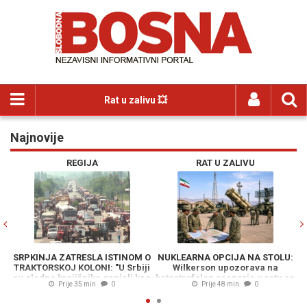
Rat u zalivu 💥
Najnovije
Previous
N
REGIJA
RAT U ZALIVU
SRPKINJA ZATRESLA ISTINOM O
NUKLEARNA OPCIJA NA STOLU:
TRAKTORSKOJ KOLONI: "U Srbiji
Wilkerson upozorava na
S
su gladne krajišnike ganjali kao
katastrofalan scenario u ratu sa
p
Prije 35 min
0
Prije 48 min
0
divljač"
Iranom