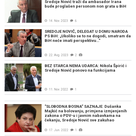
Sredoje Nović traži da ambasador Irana
bude proglašen personom non grata u BiH
14. Nov. 2023
6
SREDOJE NOVIĆ, DELEGAT U DOMU NARODA
PS BiH: „Ukoliko se to ne dogodi, smatram da
BiH neće imati perspektivu…“
22. Avg. 2023
2
BEZ STARCA NEMA UDARCA: Nikola Špirić i
Sredoje Nović ponovo na funkcijama
11. Nov. 2022
1
"SLOBODNA BOSNA" SAZNAJE: Dušanka
Majkić na bolovanju, primjena izmjenjenih
zakona o PDV-u i javnim nabavkama na
čekanju, Sredoje Nović sve zakuhao
17. Jun. 2022
1