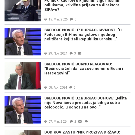
Politički kadrovi u ključnim sigurnosnim
odlukama, krivična prijava za direktora
SIPA-e?
15. Mar. 2025
0
SREDOJE NOVIĆ UZBURKAO JAVNOST: "U
Federaciji BiH nema gotovo nijednog
političara koji želi Republiku Srpsku..."
29. Nov. 2024
3
SREDOJE NOVIĆ BURNO REAGOVAO:
"Bećirović želi da izazove nemir u Bosni i
Hercegovini"
08. Apr. 2024
3
SREDOJE NOVIĆ UZBURKAO DUHOVE: „Ništa
nije Novalićeva presuda, ja bih ga sutra
oslobodio, u odnosu na ovo…“
07. Mar. 2024
2
DODIKOV ZASTUPNIK PROZIVA DRŽAVU: