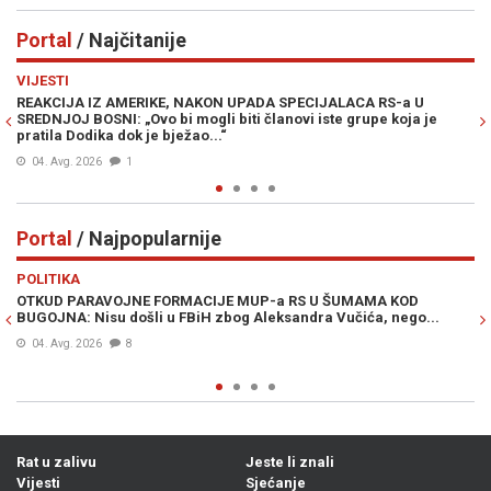
Portal
/ Najčitanije
Previous
N
VIJESTI
PO
REAKCIJA IZ AMERIKE, NAKON UPADA SPECIJALACA RS-a U
ŽE
SREDNJOJ BOSNI: „Ovo bi mogli biti članovi iste grupe koja je
"O
pratila Dodika dok je bježao...“
04. Avg. 2026
1
Portal
/ Najpopularnije
Previous
N
POLITIKA
VI
OTKUD PARAVOJNE FORMACIJE MUP-a RS U ŠUMAMA KOD
OT
BUGOJNA: Nisu došli u FBiH zbog Aleksandra Vučića, nego...
po
Bi
04. Avg. 2026
8
Rat u zalivu
Jeste li znali
Vijesti
Sjećanje